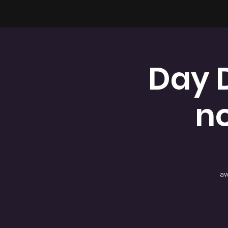
Day 
n
aw