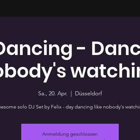
Dancing - Dance
obody's watchi
Sa., 20. Apr.
  |  
Düsseldorf
esome solo DJ Set by Felix - day dancing like nobody's watch
Anmeldung geschlossen