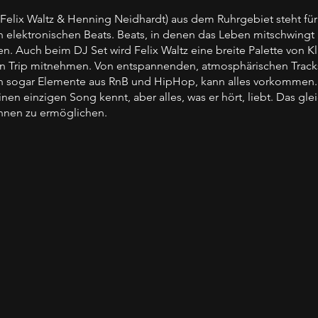
Felix Waltz & Henning Neidhardt) aus dem Ruhrgebiet steht f
ektronischen Beats. Beats, in denen das Leben mitschwingt un
n. Auch beim DJ Set wird Felix Waltz eine breite Palette von K
n Trip mitnehmen. Von entspannenden, atmosphärischen Tracks b
n sogar Elemente aus RnB und HipHop, kann alles vorkommen. Fe
einen einzigen Song kennt, aber alles, was er hört, liebt. Das gle
innen zu ermöglichen.