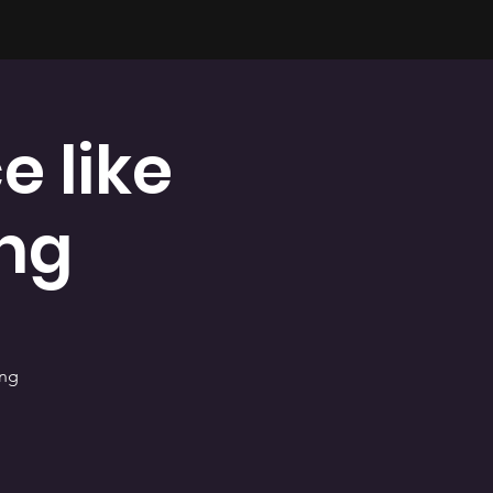
 like
ng
ing